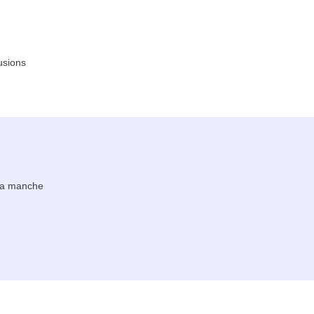
usions
 la manche