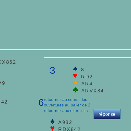
DX862
♠
3
3
8
♥
8
RD2
♦
V9
AR4
♣
ARVX84
retourner au cours : les
6
642
ouvertures au palier de 2
retourner aux exercices
réponse
♠
A982
♥
RDX842