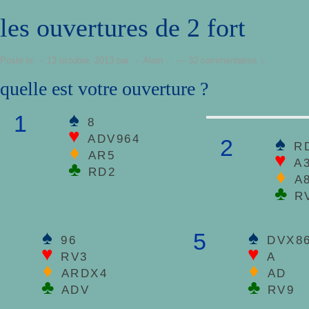
les ouvertures de 2 fort
Posté le
13 octobre, 2013
par
Alain
—
32 commentaires ↓
quelle est votre ouverture ?
♠
1
8
♥
ADV964
♠
2
R
♦
AR5
♥
A
♣
RD2
♦
A
♣
R
♠
♠
5
96
DVX8
♥
♥
RV3
A
♦
♦
ARDX4
AD
♣
♣
ADV
RV9