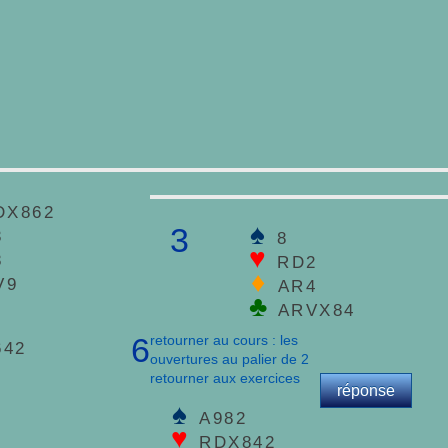
DX862
♠
3
3
8
♥
8
RD2
♦
V9
AR4
♣
ARVX84
retourner au cours : les
6
642
ouvertures au palier de 2
retourner aux exercices
réponse
♠
A982
♥
RDX842