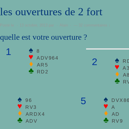
les ouvertures de 2 fort
Posté le
13 octobre, 2013
par
Alain
—
32 commentaires ↓
quelle est votre ouverture ?
♠
1
8
♥
ADV964
♠
2
R
♦
AR5
♥
A
♣
RD2
♦
A
♣
R
♠
♠
5
96
DVX8
♥
♥
RV3
A
♦
♦
ARDX4
AD
♣
♣
ADV
RV9