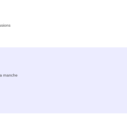
usions
 la manche