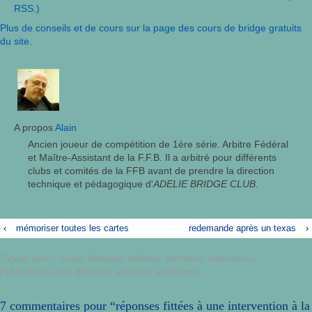
RSS.)
Plus de conseils et de cours sur la page des cours de bridge gratuits
du site.
A propos
Alain
Ancien joueur de compétition de 1ère série. Arbitre Fédéral
et Maître-Assistant de la F.F.B. Il a arbitré pour différents
clubs et comités de la FFB avant de prendre la direction
technique et pédagogique d'
ADELIE BRIDGE CLUB
.
‹
mémoriser toutes les cartes
redemande après un texas
›
Tagués avec :
cours
,
débutant
,
défense
,
enchères
,
intervention
Publié dans
cours débutant
,
enchères en défense
7 commentaires pour “
réponses fittées à une intervention à la