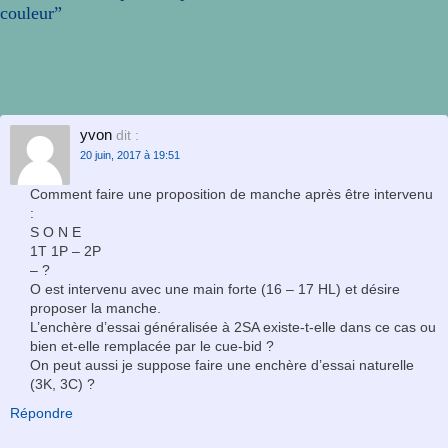
couleur
”
yvon
dit :
20 juin, 2017 à 19:51
Comment faire une proposition de manche après être intervenu
:
S O N E
1T 1P – 2P
– ?
O est intervenu avec une main forte (16 – 17 HL) et désire
proposer la manche.
L’enchère d’essai généralisée à 2SA existe-t-elle dans ce cas ou
bien et-elle remplacée par le cue-bid ?
On peut aussi je suppose faire une enchère d’essai naturelle
(3K, 3C) ?
Répondre