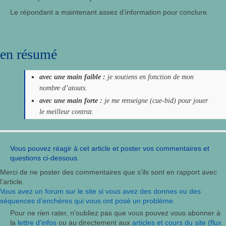
Le répondant a maintenant assez d’information pour conclure.
en résumé
avec une main faible :
je soutiens en fonction de mon
nombre d’atouts.
avec une main forte :
je me renseigne (cue-bid) pour jouer
le meilleur contrat.
Vous pouvez réagir à cet article et poster vos commentaires et
questions ci-dessous.
Merci de ne poster des commentaires que s’ils sont en rapport avec
l’article.
Vous avez un forum sur le site si vous avez des donnes ou des
séquences d’enchères qui vous ont posé un problème.
Pour ne rien rater, n’oubliez pas que vous pouvez vous abonner à
la
lettre d’infos
ou au directement aux
articles et cours du site (flux