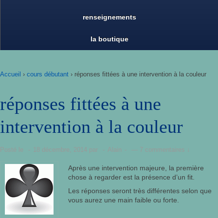
renseignements
la boutique
Accueil
›
cours débutant
›
réponses fittées à une intervention à la couleur
réponses fittées à une
intervention à la couleur
Posté le
18 décembre, 2014
par
Alain
—
7 commentaires ↓
Après une intervention majeure, la première
chose à regarder est la présence d’un fit.
Les réponses seront très différentes selon que
vous aurez une main faible ou forte.