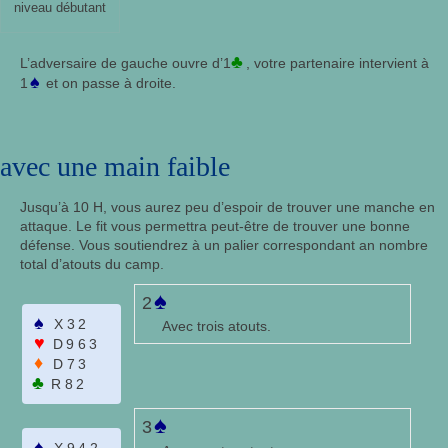
niveau débutant
♣
L’adversaire de gauche ouvre d’1
, votre partenaire intervient à
♠
1
et on passe à droite.
avec une main faible
Jusqu’à 10 H, vous aurez peu d’espoir de trouver une manche en
attaque. Le fit vous permettra peut-être de trouver une bonne
défense. Vous soutiendrez à un palier correspondant an nombre
total d’atouts du camp.
♠
2
♠
X32
Avec trois atouts.
♥
D963
♦
D73
♣
R82
♠
3
♠