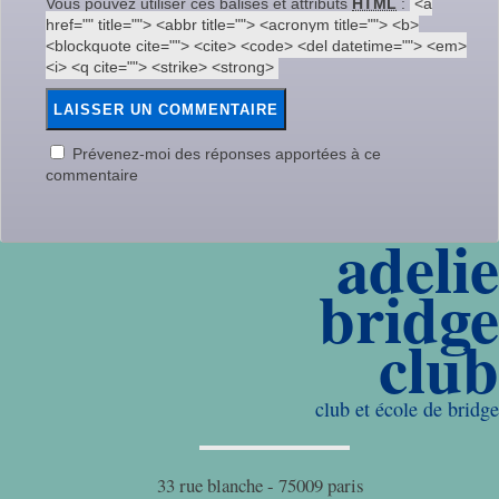
Vous pouvez utiliser ces balises et attributs
HTML
:
<a
href="" title=""> <abbr title=""> <acronym title=""> <b>
<blockquote cite=""> <cite> <code> <del datetime=""> <em>
<i> <q cite=""> <strike> <strong>
Prévenez-moi des réponses apportées à ce
commentaire
adelie
bridge
club
club et école de bridge
33 rue blanche - 75009 paris