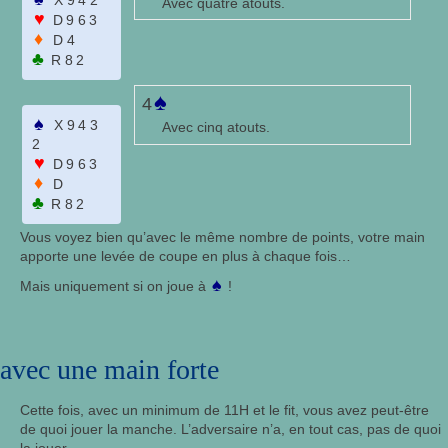
X942
Avec quatre atouts.
♥
D963
♦
D4
♣
R82
♠
4
♠
X943
Avec cinq atouts.
2
♥
D963
♦
D
♣
R82
Vous voyez bien qu’avec le même nombre de points, votre main
apporte une levée de coupe en plus à chaque fois…
♠
Mais uniquement si on joue à
!
avec une main forte
Cette fois, avec un minimum de 11H et le fit, vous avez peut-être
de quoi jouer la manche. L’adversaire n’a, en tout cas, pas de quoi
la jouer.