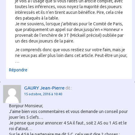
je vois à l’usage que si vous faites un article complet, avec
toutes les inférences, vous noyez la majorité des joueurs
intéressés et ils n’en tirent aucun bénéfice. Pire, cela crée
des pataquès à la table.
Je me souviens, lorsque j’arbitrais pour le Comité de Paris,
que pratiquement un appel sur deux jusqu’en « Honneur »
provenait de l’enchère de 3T (Mickaël précisé) oubliée par
un des deux joueurs de la paire.
Je comprends donc que vous restiez sur votre faim, mais je
ne veux pas aller plus loin dans cet article. Peut-être un jour,
…
Répondre
GAURY Jean-Pierre
dit :
15 octobre, 2016 à 10:40
Bonjour Monsieur,
J’aime bien vos commentaires et vous demande un conseil pour
jouer les 5 clefs…
Je pense que pour annoncer 4 SA il faut , soit 2 AS ou 1 AS et le
roi d’atout…
Sur le 4 SA le partenaire me dit 5 C, cela veut dire 2 choses :