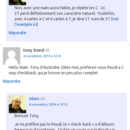
Non, avec une main aussi faible, je répète les C : 2C.
2T perd définitivement son caractère naturel. Toutefois,
avec 4 cartes à C et 6 cartes à T, je dirai 2T suivi de 3T (
voir
l’exemple ici
)
Répondre
tony bond
dit :
4 novembre, 2014 à 12:41
Hello Alain -Tony d’Australie. Dites-moi, preferez-vous Roudi a 2
way checkback, qui je trouve un peu plus complet
Répondre
Alain
dit :
4 novembre, 2014 à 19:15
Bonsoir Tony,
Je ne préfère pas le Roudi, le « check-back » a d’ailleurs
beaucoup d’avantages. J’ai fais un cours sur le Roudi car