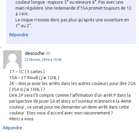
couleur longue : majeure 5° ou mineure 6°. Pas avec une
main régulière. Une redemande d’1SA promet toujours de 12
à 14 H.
Le risque n’existe donc pas plus qu’après une ouverture en
1° ou 2°.
Répondre
desroche
dit :
22 février, 2016 à 10:46
1T – 1C ( 5 cartes )
1SA – 2T Roudi ( j’ai 12HL )
2K – dois je avoir les arrêts dans les autres couleurs pour dire 2SA
( 3SA si j’ai 13HL ) ?
Dire 2P sera t’il compris comme l’affirmation d’un arrêt P dans la
perspective de jouer SA et alors si l’ouvreur m’annonce la 4ème
couleur , ce serait pour me demander un demi-arrêt dans cette
couleur . Etes vous d’accord avec mon raisonnement ?
Merci à vous
Répondre