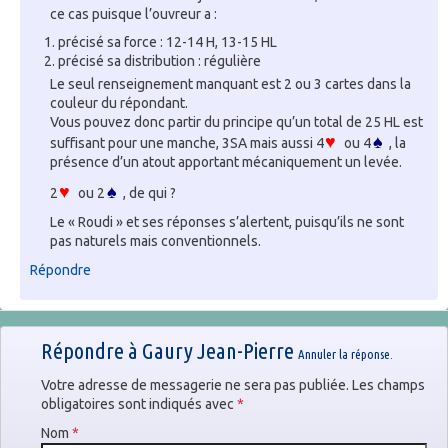
ce cas puisque l’ouvreur a :
précisé sa force : 12-14 H, 13-15 HL
précisé sa distribution : régulière
Le seul renseignement manquant est 2 ou 3 cartes dans la
couleur du répondant.
Vous pouvez donc partir du principe qu’un total de 25 HL est
♥
♠
suffisant pour une manche, 3SA mais aussi 4
ou 4
, la
présence d’un atout apportant mécaniquement un levée.
♥
♠
2
ou 2
, de qui ?
Le « Roudi » et ses réponses s’alertent, puisqu’ils ne sont
pas naturels mais conventionnels.
Répondre
Répondre à
Gaury Jean-Pierre
Annuler la réponse.
Votre adresse de messagerie ne sera pas publiée. Les champs
obligatoires sont indiqués avec
*
Nom
*