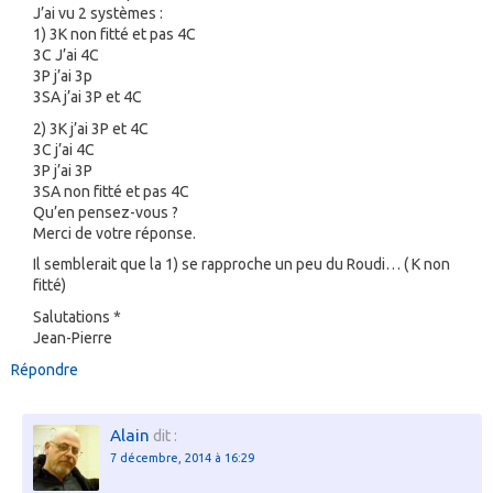
J’ai vu 2 systèmes :
1) 3K non fitté et pas 4C
3C J’ai 4C
3P j’ai 3p
3SA j’ai 3P et 4C
2) 3K j’ai 3P et 4C
3C j’ai 4C
3P j’ai 3P
3SA non fitté et pas 4C
Qu’en pensez-vous ?
Merci de votre réponse.
Il semblerait que la 1) se rapproche un peu du Roudi… ( K non
fitté)
Salutations *
Jean-Pierre
Répondre
Alain
dit :
7 décembre, 2014 à 16:29