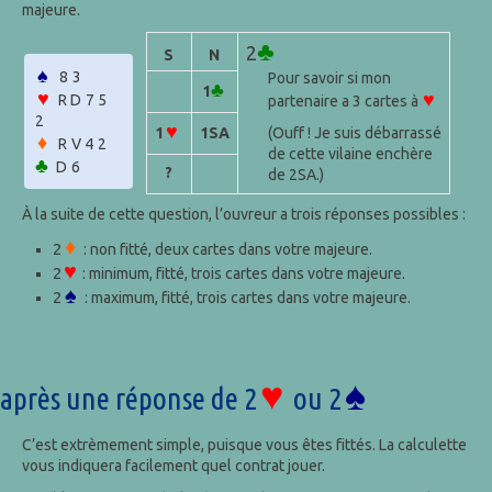
majeure.
♣
2
S
N
♠
83
Pour savoir si mon
♣
1
♥
♥
RD75
partenaire a 3 cartes à
2
♥
(Ouff ! Je suis débarrassé
1
1SA
♦
RV42
de cette vilaine enchère
♣
D6
?
de
2SA
.)
À la suite de cette question, l’ouvreur a trois réponses possibles :
♦
2
: non fitté, deux cartes dans votre majeure.
♥
2
: minimum, fitté, trois cartes dans votre majeure.
♠
2
: maximum, fitté, trois cartes dans votre majeure.
♥
♠
après une réponse de 2
ou 2
C’est extrèmement simple, puisque vous êtes fittés. La calculette
vous indiquera facilement quel contrat jouer.