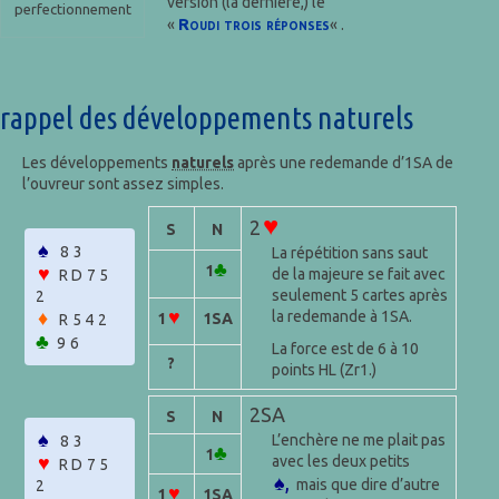
version (la dernière,) le
perfectionnement
Roudi trois réponses
«
« .
rappel des développements naturels
Les développements
naturels
après une redemande d’1SA de
l’ouvreur sont assez simples.
♥
2
S
N
♠
83
La répétition sans saut
♣
♥
1
de la majeure se fait avec
RD75
seulement 5 cartes après
2
♥
♦
la redemande à 1SA.
1
1SA
R542
♣
96
La force est de 6 à 10
?
points HL (Zr1.)
2SA
S
N
♠
L’enchère ne me plait pas
83
♣
1
♥
avec les deux petits
RD75
♠,
mais que dire d’autre
2
♥
1
1SA