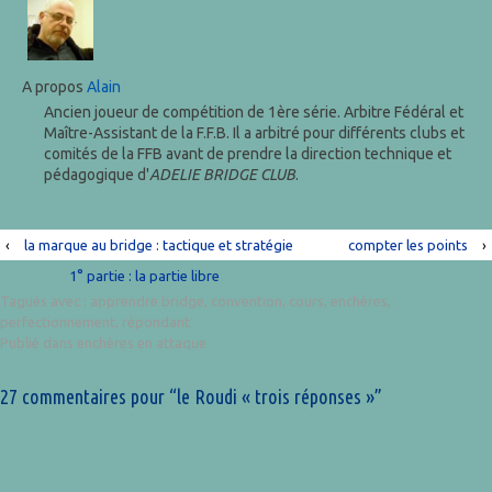
A propos
Alain
Ancien joueur de compétition de 1ère série. Arbitre Fédéral et
Maître-Assistant de la F.F.B. Il a arbitré pour différents clubs et
comités de la FFB avant de prendre la direction technique et
pédagogique d'
ADELIE BRIDGE CLUB
.
‹
la marque au bridge : tactique et stratégie
compter les points
›
1° partie : la partie libre
Tagués avec :
apprendre bridge
,
convention
,
cours
,
enchères
,
perfectionnement
,
répondant
Publié dans
enchères en attaque
27 commentaires pour “
le Roudi « trois réponses »
”