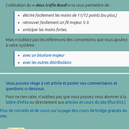
L’utilisation du
« deux trèfle Roudi »
va vous permettre de :
décrire facilement les mains de 11/12 points (ou plus.)
retrouver facilement un fit majeur 5-3.
anticiper les mains fortes.
Mais n’oubliez pas les inférences des conventions que vous ajoutez
à votre système :
avec un bicolore majeur
avec les autres distributions
Vous pouvez réagir à cet article et poster vos commentaires et
questions ci-dessous.
Pour ne rien rater, n’oubliez pas que vous pouvez vous abonner à la
lettre d’infos
ou directement aux
articles et cours du site (flux RSS.)
Plus de conseils et de cours sur la page des cours de bridge gratuits du
site.