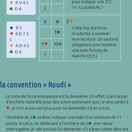
♦
pour indiquer une Zr2,
RV42
11-12 points HL ?
♣
D6
?
♦
3
S
N
♠
83
Cette fois ma force
♣
1
♥
m’autorise à nommer
RD75
mon bicolore. Un saut est
2
♥
1
1SA
♦
obligatoire pour montrer
AD42
une main forcing de
♣
D6
?
manche (Zr3.)
la convention « Roudi »
La zone de force ennuyeuse est la deuxième. En effet, si je n’ai pas
d’enchère naturelle pour dire à mon partenaire que j’ai cinq cartes à
♥,
je n’en ai pas non plus pour lui demander s’il en a trois.
♣
L’enchère de 2
va donc indiquer une main d’un minimum de 11
♣
points. En plus, en attribuant à l’enchère de 2
une valeur
interrogative, je vais pouvoir lui demander s’il a trois cartes dans ma