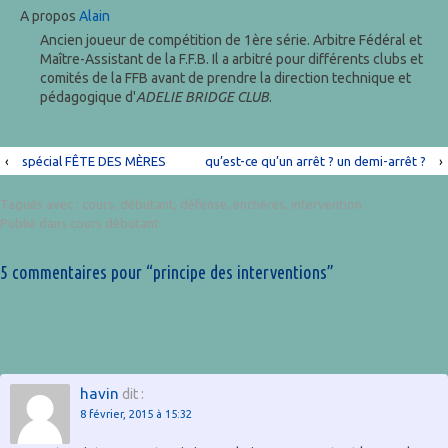
A propos
Alain
Ancien joueur de compétition de 1ère série. Arbitre Fédéral et
Maître-Assistant de la F.F.B. Il a arbitré pour différents clubs et
comités de la FFB avant de prendre la direction technique et
pédagogique d'
ADELIE BRIDGE CLUB
.
‹
spécial FÊTE DES MÈRES
qu’est-ce qu’un arrêt ? un demi-arrêt ?
›
Tagués avec :
cours
,
débutant
,
défense
,
enchères
,
intervention
Publié dans
cours débutant
5 commentaires pour “
principe des interventions
”
havin
dit :
8 février, 2015 à 15:32