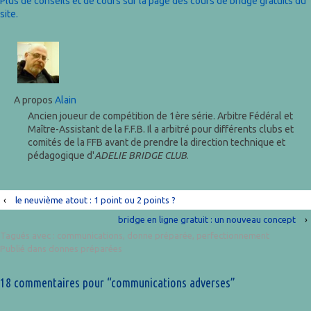
Plus de conseils et de cours sur la page des cours de bridge gratuits du
site.
A propos
Alain
Ancien joueur de compétition de 1ère série. Arbitre Fédéral et
Maître-Assistant de la F.F.B. Il a arbitré pour différents clubs et
comités de la FFB avant de prendre la direction technique et
pédagogique d'
ADELIE BRIDGE CLUB
.
‹
le neuvième atout : 1 point ou 2 points ?
bridge en ligne gratuit : un nouveau concept
›
Tagués avec :
communications
,
donne préparée
,
perfectionnement
Publié dans
donnes préparées
18 commentaires pour “
communications adverses
”