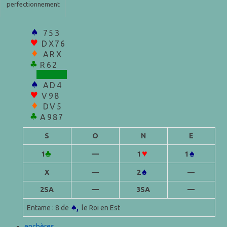
perfectionnement
♠
753
♥
DX76
♦
ARX
♣
R62
♠
AD4
♥
V98
♦
DV5
♣
A987
S
O
N
E
♣
♥
♠
1
—
1
1
♠
X
—
2
—
2SA
—
3SA
—
♠,
Entame : 8 de
le Roi en Est
enchères