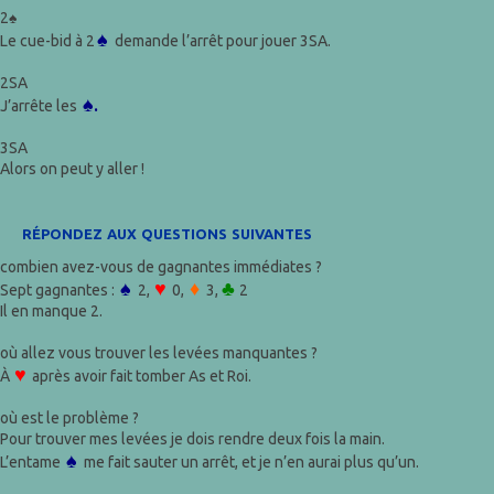
2♠
♠
Le cue-bid à 2
demande l’arrêt pour jouer 3SA.
2SA
♠.
J’arrête les
3SA
Alors on peut y aller !
répondez aux questions suivantes
combien avez-vous de gagnantes immédiates ?
♠
♥
♦
♣
Sept gagnantes :
2,
0,
3,
2
Il en manque 2.
où allez vous trouver les levées manquantes ?
♥
À
après avoir fait tomber As et Roi.
où est le problème ?
Pour trouver mes levées je dois rendre deux fois la main.
♠
L’entame
me fait sauter un arrêt, et je n’en aurai plus qu’un.