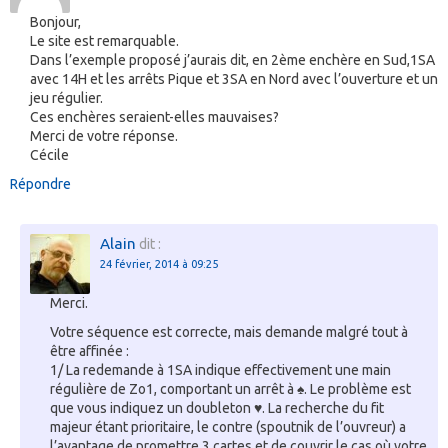
Bonjour,
Le site est remarquable.
Dans l’exemple proposé j’aurais dit, en 2ème enchère en Sud,1SA
avec 14H et les arrêts Pique et 3SA en Nord avec l’ouverture et un
jeu régulier.
Ces enchères seraient-elles mauvaises?
Merci de votre réponse.
Cécile
Répondre
Alain
dit :
24 février, 2014 à 09:25
Merci.
Votre séquence est correcte, mais demande malgré tout à
être affinée :
1/ La redemande à 1SA
indique effectivement une main
régulière de Zo1, comportant un arrêt à ♠. Le problème est
que vous indiquez un doubleton ♥. La recherche du fit
majeur étant prioritaire, le contre (spoutnik de l’ouvreur) a
l’avantage de promettre 3 cartes et de couvrir le cas où votre