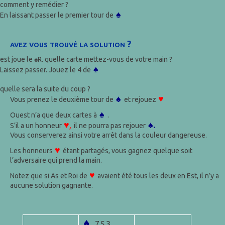
comment y remédier ?
♠
En laissant passer le premier tour de
avez vous trouvé la solution ?
est joue le ♠R. quelle carte mettez-vous de votre main ?
♠
Laissez passer. Jouez le 4 de
quelle sera la suite du coup ?
♠
♥
Vous prenez le deuxième tour de
et rejouez
♠
Ouest n’a que deux cartes à
.
♥,
♠.
S’il a un honneur
il ne pourra pas rejouer
Vous conserverez ainsi votre arrêt dans la couleur dangereuse.
♥
Les honneurs
étant partagés, vous gagnez quelque soit
l’adversaire qui prend la main.
♥
Notez que si As et Roi de
avaient été tous les deux en Est, il n’y a
aucune solution gagnante.
♠
753