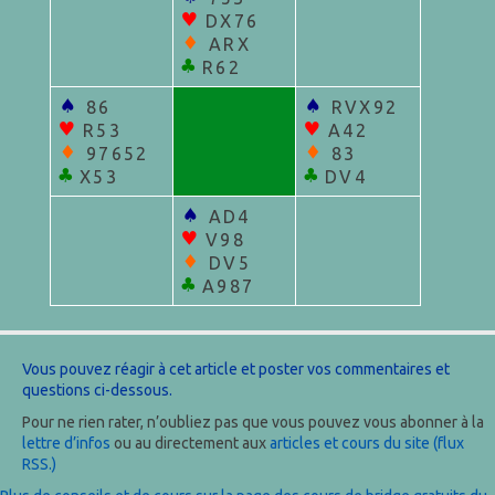
♥
DX76
♦
ARX
♣
R62
♠
♠
86
RVX92
♥
♥
R53
A42
♦
♦
97652
83
♣
♣
X53
DV4
♠
AD4
♥
V98
♦
DV5
♣
A987
Vous pouvez réagir à cet article et poster vos commentaires et
questions ci-dessous.
Pour ne rien rater, n’oubliez pas que vous pouvez vous abonner à la
lettre d’infos
ou au directement aux
articles et cours du site (flux
RSS.)