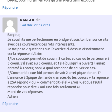
DAME, pour moi je n’en vois qu’une. Merci de m’expliquer
Répondre
KARGOL
dit :
3 octobre, 2015 à 20:11
Bonjour,
Je souahite me perfectionner en bridge et suis tomber sur ce site
avec des cours/exercices fots intéressants.
Je me pose 2 questions sur l’exercice ci-dessus et notamment
sur la réponse d’Alain:
1/ Le spoutnik permet de couvrir 3 cartes au cas ou le partenaire à
5 coeur. S’il avait eu 5 coeurs, et 12H (puisqu’il a ouvert) il aurait
entamé à 1coeur, non? A quoi sert donc de couvrir ce cas?
2/Comment le cue-bid permet de voir 2 arret pique et non 1?
L’annonce à 2pique demande « arretes-tu les coeurs », la réponse
à 2SA répond « oui », comment dit -elel « 2fois », et que faut-il
répondre pour dire « oui, une fois seulement »?
Merci de vos réponses
Adrien
Répondre